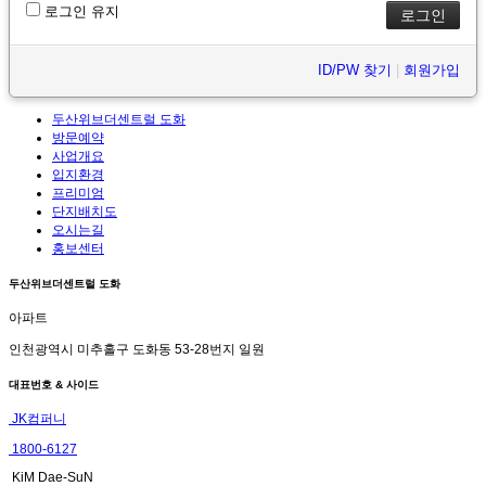
로그인 유지
ID/PW 찾기
|
회원가입
두산위브더센트럴 도화
방문예약
사업개요
입지환경
프리미엄
단지배치도
오시는길
홍보센터
두산위브더센트럴 도화
아파트
인천광역시 미추홀구 도화동 53-28번지 일원
대표번호 & 사이드
JK컴퍼니
1800-6127
KiM Dae-SuN