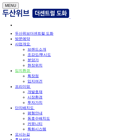
MENU
두산위브더센트럴 도화
방문예약
사업개요
브랜드소개
조감도/투시도
분양가
현장위치
입지환경
특장점
입지여건
프리미엄
개발호재
시장환경
투자가치
단지배치도
평형안내
동호수배치도
커뮤니티
특화시스템
오시는길
홍보센터