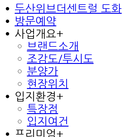
두산위브더센트럴 도화
방문예약
사업개요
+
브랜드소개
조감도/투시도
분양가
현장위치
입지환경
+
특장점
입지여건
프리미엄
+