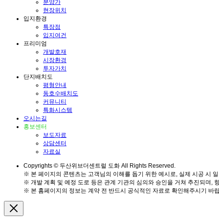
분양가
현장위치
입지환경
특장점
입지여건
프리미엄
개발호재
시장환경
투자가치
단지배치도
평형안내
동호수배치도
커뮤니티
특화시스템
오시는길
홍보센터
보도자료
상담센터
자료실
Copyrights © 두산위브더센트럴 도화 All Rights Reserved.
※ 본 페이지의 콘텐츠는 고객님의 이해를 돕기 위한 예시로, 실제 시공 시 일
※ 개발 계획 및 예정 도로 등은 관계 기관의 심의와 승인을 거쳐 추진되며, 
※ 본 홈페이지의 정보는 계약 전 반드시 공식적인 자료로 확인해주시기 바랍