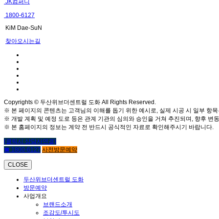
JK컴퍼니
1800-6127
KiM Dae-SuN
찾아오시는길
Copyrights © 두산위브더센트럴 도화 All Rights Reserved.
※ 본 페이지의 콘텐츠는 고객님의 이해를 돕기 위한 예시로, 실제 시공 시 일부 항목
※ 개발 계획 및 예정 도로 등은 관계 기관의 심의와 승인을 거쳐 추진되며, 향후 변동
※ 본 홈페이지의 정보는 계약 전 반드시 공식적인 자료로 확인해주시기 바랍니다.
(클릭시 상담사연결)
☎ 1800-6127
사전방문예약
CLOSE
두산위브더센트럴 도화
방문예약
사업개요
브랜드소개
조감도/투시도