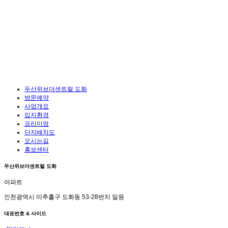
두산위브더센트럴 도화
방문예약
사업개요
입지환경
프리미엄
단지배치도
오시는길
홍보센터
두산위브더센트럴 도화
아파트
인천광역시 미추홀구 도화동 53-28번지 일원
대표번호 & 사이드