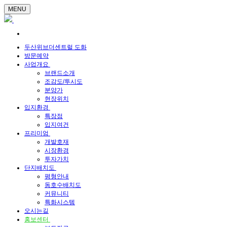
MENU
두산위브더센트럴 도화
방문예약
사업개요
브랜드소개
조감도/투시도
분양가
현장위치
입지환경
특장점
입지여건
프리미엄
개발호재
시장환경
투자가치
단지배치도
평형안내
동호수배치도
커뮤니티
특화시스템
오시는길
홍보센터